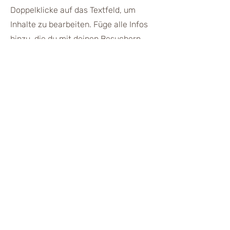
Doppelklicke auf das Textfeld, um
Inhalte zu bearbeiten. Füge alle Infos
hinzu, die du mit deinen Besuchern
teilen möchtest. Wenn du ein
Unternehmen hast, erzähle etwas
über dessen Geschichte. Erläutere
deine Unternehmenswerte und wie
du dich für Kunden engagierst. Füge
ein Foto, Video oder eine Galerie
hinzu und erhöhe so die Interaktion.
Kontakt
Ich bin immer auf der Suche nach