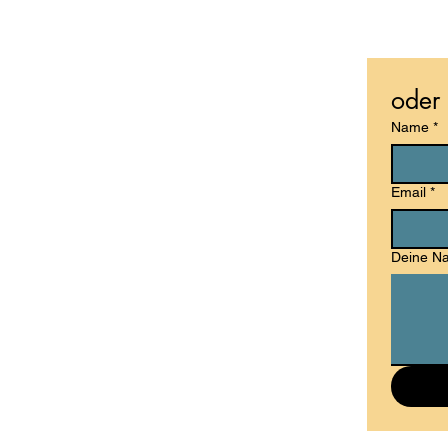
oder 
Name
*
Email
*
Deine Na